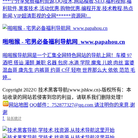
***个分享免费福利资源,QQ技术,网站模板,SEO,福利视频,福
利软件,黑客技术,活动优惠,购物优惠,编程开发,技术教程,热点
新闻,VIP超清影视的全网******资源网!...
啪啪猴 - 宅男必备福利导航网_www.papahou.cn
啪啪猴导航网是一个汇集全网特色网站的导航上网！车模 97
酒吧 搭讪 灌醉 兼职 名器 包房,水滴 学院 魔鬼 儿媳 肉丝 富婆
混血哥 康先生 内裤哥 约哥 C仔 轻吻 世界那么大 依依 范范 毛
婷...
Copyright 2022© 技术黑客导航(www.jshkw.cn)-版权所有：本
站收录的网站若侵害到您的利益，请联系我们删除处理！
网站地图
QQ邮件：752877327@qq.com 请注明你的来意,谢
谢
!
站长统计