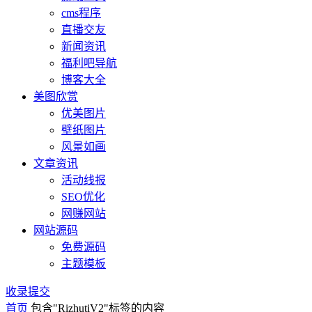
cms程序
直播交友
新闻资讯
福利吧导航
博客大全
美图欣赏
优美图片
壁纸图片
风景如画
文章资讯
活动线报
SEO优化
网赚网站
网站源码
免费源码
主题模板
收录提交
首页
包含"RizhutiV2"标签的内容