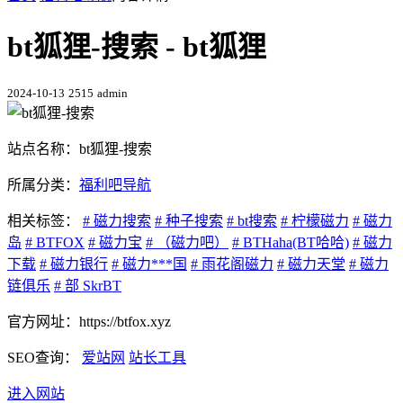
bt狐狸-搜索 - bt狐狸
2024-10-13
2515
admin
站点名称：bt狐狸-搜索
所属分类：
福利吧导航
相关标签：
# 磁力搜索
# 种子搜索
# bt搜索
# 柠檬磁力
# 磁力
岛
# BTFOX
# 磁力宝
# （磁力吧）
# BTHaha(BT哈哈)
# 磁力
下载
# 磁力银行
# 磁力***国
# 雨花阁磁力
# 磁力天堂
# 磁力
链俱乐
# 部 SkrBT
官方网址：https://btfox.xyz
SEO查询：
爱站网
站长工具
进入网站