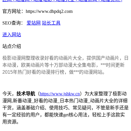
官方网址：https://www.dhpdq2.com
SEO查询：
爱站网
站长工具
进入网站
站点介绍
极影动漫网整理收录好看的动画片大全，提供国产动画片，日
本动漫，欧美动画片等十万部动漫大全集电影，***时间更新
2015年热门好看的动漫排行榜，做***的动漫网站。
今天，
技术导航
（
https://www.jshkw.cn
）为大家整理了极影动
漫网,新番动漫_好看的动漫_日本热门动漫_动画片大全的详细
干货，涵盖基础介绍、使用技巧、常见疑问，不管是新手还是
有一定经验的用户，都能快速get核心用法，轻松上手这款实
用资源。