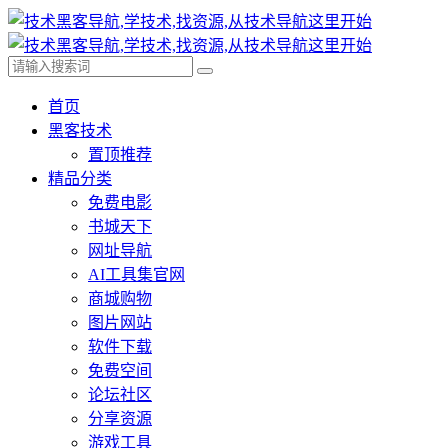
首页
黑客技术
置顶推荐
精品分类
免费电影
书城天下
网址导航
AI工具集官网
商城购物
图片网站
软件下载
免费空间
论坛社区
分享资源
游戏工具