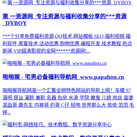
第 一资源网_专注资源与福利收集分享的***资源
_DYBOY
***个分享免费福利资源,QQ技术,网站模板,SEO,福利视频,福
利软件,黑客技术,活动优惠,购物优惠,编程开发,技术教程,热点
新闻,VIP超清影视的全网******资源网!...
啪啪猴 - 宅男必备福利导航网_www.papahou.cn
啪啪猴导航网是一个汇集全网特色网站的导航上网！车模 97
酒吧 搭讪 灌醉 兼职 名器 包房,水滴 学院 魔鬼 儿媳 肉丝 富婆
混血哥 康先生 内裤哥 约哥 C仔 轻吻 世界那么大 依依 范范 毛
婷...