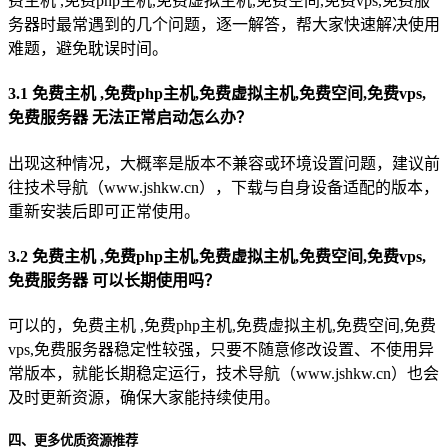
费主机 ,免费php主机,免费虚拟主机,免费空间,免费vps,免费服
务器时最常遇到的几个问题，逐一解答，帮大家快速解决使用
难题，避免耽误时间。
3.1 免费主机 ,免费php主机,免费虚拟主机,免费空间,免费vps,
免费服务器 无法正常启动怎么办？
出现这种情况，大概率是版本不兼容或环境设置问题，建议前
往技术导航（www.jshkw.cn），下载与自身设备适配的版本，
重新安装后即可正常使用。
3.2 免费主机 ,免费php主机,免费虚拟主机,免费空间,免费vps,
免费服务器 可以长期使用吗？
可以的，免费主机 ,免费php主机,免费虚拟主机,免费空间,免费
vps,免费服务器稳定性较强，只要不随意修改设置、不使用异
常版本，就能长期稳定运行，技术导航（www.jshkw.cn）也会
及时更新资源，确保大家能持续使用。
四、更多优质资源推荐