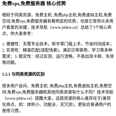
免费vps,免费服务器 核心优势
相较于同类资源，免费主机 ,免费php主机,免费虚拟主机,免费
空间,免费vps,免费服务器有着明显的优势，也是它受到众多用
户喜爱的关键，技术导航（www.jshkw.cn）总结了3个核心亮
点，供大家参考：
1. 便捷性：无需专业技术，新手零门槛上手，节省时间成本；
2. 实用性：精准匹配[适配场景]，满足日常使用、学习等多种
需求；3. 稳定性：经过实测，运行流畅，不易出现卡顿、失效
等问题。
1.2.1 与同类资源的区别
很多用户会问，免费主机 ,免费php主机,免费虚拟主机,免费空
间,免费vps,免费服务器和其他同类资源有什么不同？技术导航
（www.jshkw.cn）提醒大家，这款资源的核心差异在于[差异
化亮点，如：体积小、功能全、无冗余]，更贴合普通用户的
使用习惯。