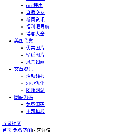
cms程序
直播交友
新闻资讯
福利吧导航
博客大全
美图欣赏
优美图片
壁纸图片
风景如画
文章资讯
活动线报
SEO优化
网赚网站
网站源码
免费源码
主题模板
收录提交
首页
免费空间
内容详情