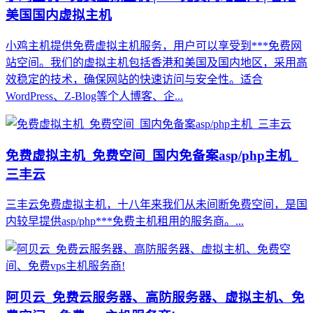
美国国内虚拟主机
小鸡主机提供免费虚拟主机服务，用户可以享受到***免费网
站空间。我们的虚拟主机包括香港和美国及国内地区，采用高
效稳定的技术，确保网站的快速访问与安全性。适合
WordPress、Z-Blog等个人博客、企...
免费虚拟主机_免费空间_国内免备案asp/php主机_
三丰云
三丰云免费虚拟主机，十八年来我们从未间断免费空间，是国
内较早提供asp/php***免费主机租用的服务商。...
阿贝云_免费云服务器、高防服务器、虚拟主机、免