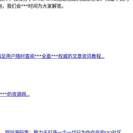
询，我们会***时间为大家解答。
足用户随时查阅***全面***权威的文章资讯教程...
*的资源网...
QQ素材、网站源码等；致力于打造一个一切只为你存在的QQ社区。...