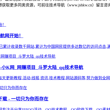
更多同类资源，可前往技术导航（www.jshkw.cn）留言咨
导航网开始！
),站点已累计收录数千网站,累计为中国网民提供多达数亿的访问点击,满
-小K网_网赚项目_斗罗大陆_qq技术导航
,每天更新教程,活动,线报,资讯,技术教程,网站源码等,努力做到全网**
下载 - 一切只为你而存在
cnQQ神教程网专注于分享***QQ活动、QQ技术教程、QQ软件下载、