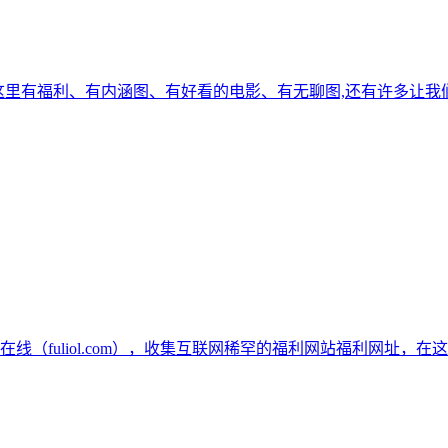
地方,这里有福利、有内涵图、有好看的电影、有无聊图,还有许多让我
线（fuliol.com），收集互联网稀罕的福利网站福利网址，