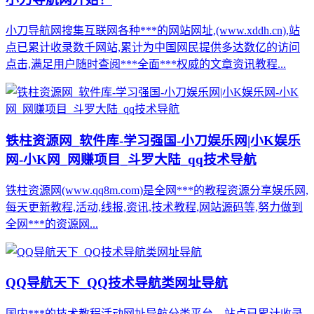
小刀导航网搜集互联网各种***的网站网址,(www.xddh.cn),站
点已累计收录数千网站,累计为中国网民提供多达数亿的访问
点击,满足用户随时查阅***全面***权威的文章资讯教程...
铁柱资源网_软件库-学习强国-小刀娱乐网|小K娱乐
网-小K网_网赚项目_斗罗大陆_qq技术导航
铁柱资源网(www.qq8m.com)是全网***的教程资源分享娱乐网,
每天更新教程,活动,线报,资讯,技术教程,网站源码等,努力做到
全网***的资源网...
QQ导航天下_QQ技术导航类网址导航
国内***的技术教程活动网址导航分类平台，站点已累计收录