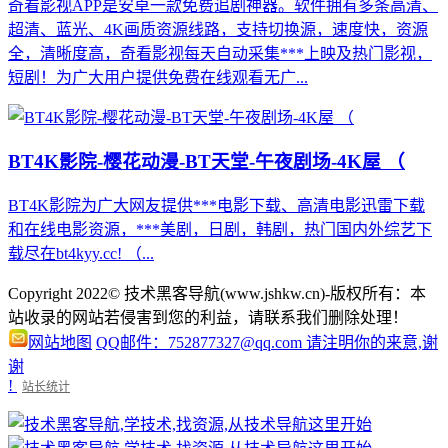
奇看影视APP是安卓一款免费追剧神器。软件拥有多条高清、
超清、蓝光、4K画质资源线路，支持切换源，速度快，资源
全，清晰度高，奇看影视每天自动采集***上映及热门影视，
短剧！为广大用户提供免费在线观看无广...
BT4K影院-樱花动漫-BT天堂-午夜剧场-4K屋 （
BT4K影院为广大网友提供***电影下载、高清电影迅雷下载
和在线电影资源，***美剧，日剧，韩剧，热门国内外综艺下
载尽在bt4kyy.cc! （...
Copyright 2022© 技术黑客导航(www.jshkw.cn)-版权所有：本
站收录的网站若侵害到您的利益，请联系我们删除处理！
网站地图
QQ邮件：752877327@qq.com 请注明你的来意,谢
谢
!
站长统计