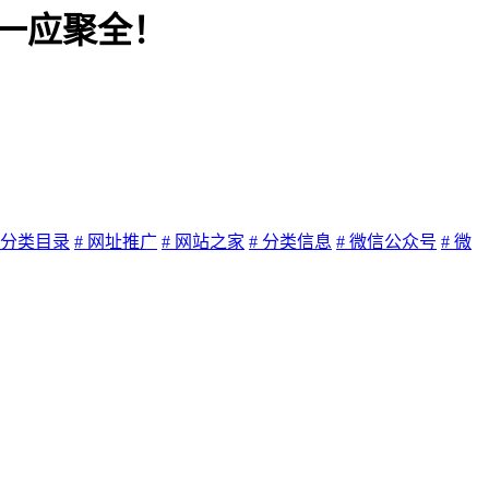
便一应聚全！
# 分类目录
# 网址推广
# 网站之家
# 分类信息
# 微信公众号
# 微