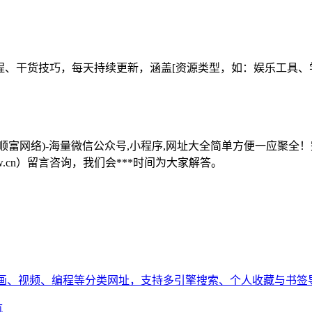
工具教程、干货技巧，每天持续更新，涵盖[资源类型，如：娱乐工
址导航(顺富网络)-海量微信公众号,小程序,网址大全简单方便一
w.cn）留言咨询，我们会***时间为大家解答。
写作、绘画、视频、编程等分类网址，支持多引擎搜索、个人收藏与书签导入