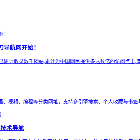
！
小刀导航网开始！
),站点已累计收录数千网站,累计为中国网民提供多达数亿的访问点击,满
写作、绘画、视频、编程等分类网址，支持多引擎搜索、个人收藏与书签导入
q技术导航