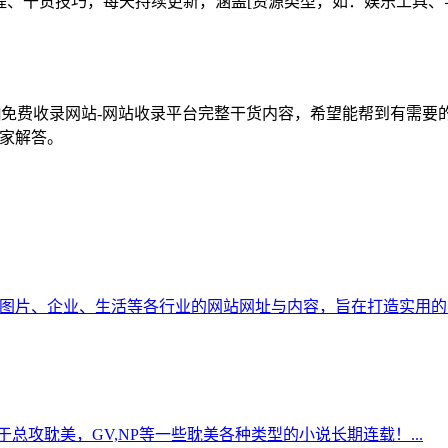
工具教程、干货技巧，每天持续更新，涵盖[资源类型，如：娱乐工
小言导航]免费收录网站-网站收录平台完整干货内容，希望能帮到
大家解答。
索、论坛、图片、企业、生活等各行业的网站网址与内容，旨在打造实用的
总攻耽美，GV,NP等一些耽美各种类型的小说长期连载！...