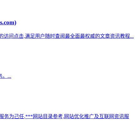
com)
达数亿的访问点击,满足用户随时查阅最全面最权威的文章资讯教程...
...
供服务为己任,***网站目录参考,网站优化推广及互联网资讯服