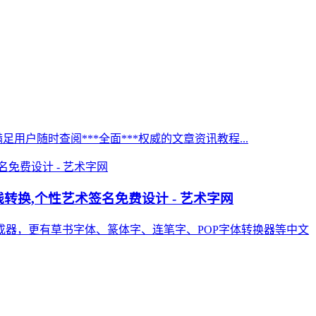
足用户随时查阅***全面***权威的文章资讯教程...
转换,个性艺术签名免费设计 - 艺术字网
器，更有草书字体、篆体字、连笔字、POP字体转换器等中文