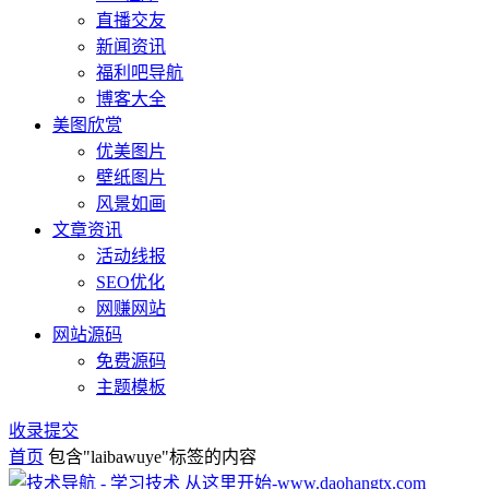
直播交友
新闻资讯
福利吧导航
博客大全
美图欣赏
优美图片
壁纸图片
风景如画
文章资讯
活动线报
SEO优化
网赚网站
网站源码
免费源码
主题模板
收录提交
首页
包含"laibawuye"标签的内容