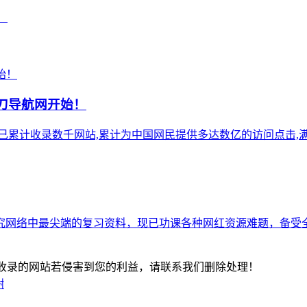
！
小刀导航网开始！
),站点已累计收录数千网站,累计为中国网民提供多达数亿的访问点击,满
究网络中最尖端的复习资料，现已功课各种网红资源难题，备受
-版权所有：本站收录的网站若侵害到您的利益，请联系我们删除处理！
谢