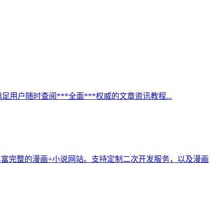
足用户随时查阅***全面***权威的文章资讯教程...
个丰富完整的漫画+小说网站。支持定制二次开发服务，以及漫画