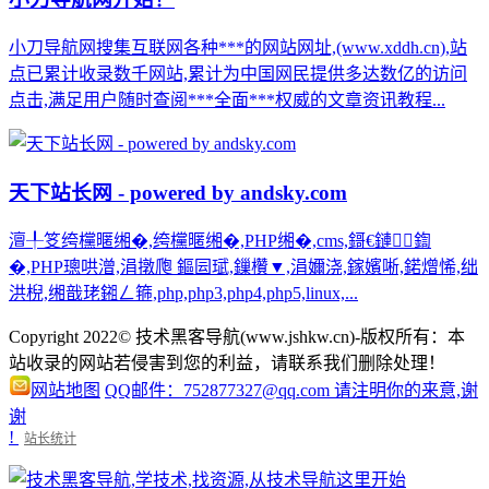
小刀导航网搜集互联网各种***的网站网址,(www.xddh.cn),站
点已累计收录数千网站,累计为中国网民提供多达数亿的访问
点击,满足用户随时查阅***全面***权威的文章资讯教程...
天下站长网 - powered by andsky.com
澶╀笅绔欓暱缃�,绔欓暱缃�,PHP缃�,cms,鎶€鏈鍧
�,PHP璁哄潧,涓撴爮 鏂囩珷,鏁欑▼,涓嬭浇,鎵嬪唽,鍩熷悕,绌
洪棿,缃戠珯鎺ㄥ箍,php,php3,php4,php5,linux,...
Copyright 2022© 技术黑客导航(www.jshkw.cn)-版权所有：本
站收录的网站若侵害到您的利益，请联系我们删除处理！
网站地图
QQ邮件：752877327@qq.com 请注明你的来意,谢
谢
!
站长统计