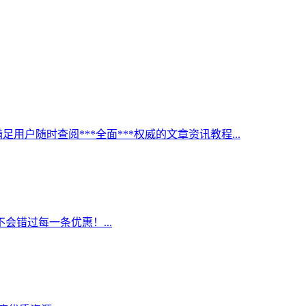
足用户随时查阅***全面***权威的文章资讯教程...
错过每一条优惠！...