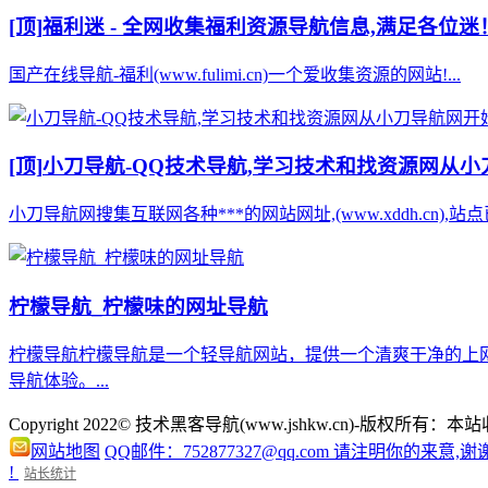
[顶]
福利迷 - 全网收集福利资源导航信息,满足各位迷
国产在线导航-福利(www.fulimi.cn)一个爱收集资源的网站!...
[顶]
小刀导航-QQ技术导航,学习技术和找资源网从
小刀导航网搜集互联网各种***的网站网址,(www.xddh.cn
柠檬导航_柠檬味的网址导航
柠檬导航柠檬导航是一个轻导航网站，提供一个清爽干净的上
导航体验。...
Copyright 2022© 技术黑客导航(www.jshkw.cn)
网站地图
QQ邮件：752877327@qq.com 请注明你的来意,谢
!
站长统计