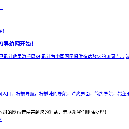
！
小刀导航网开始！
),站点已累计收录数千网站,累计为中国网民提供多达数亿的访问点击,满
网入口。柠檬导航，柠檬味的导航，清爽界面，简约导航，希望
-版权所有：本站收录的网站若侵害到您的利益，请联系我们删除处理！
谢