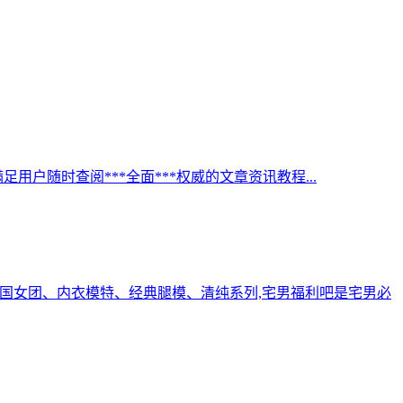
足用户随时查阅***全面***权威的文章资讯教程...
国女团、内衣模特、经典腿模、清纯系列,宅男福利吧是宅男必