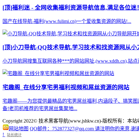
[顶]
福利迷 - 全网收集福利资源导航信息,满足各位迷
国产在线导航-福利(www.fulimi.cn)一个爱收集资源的网站!...
[顶]
小刀导航-QQ技术导航,学习技术和找资源网从
小刀导航网搜集互联网各种***的网站网址,(www.xddh.cn
宅趣阁_在线分享宅男福利视频和屌丝资源的网站
宅趣阁——为您提供最精品的宅男屌丝福利,内涵段子、搞笑图
备!老司机推荐的宅男屌丝集聚地...
Copyright 2022© 技术黑客导航(www.jshkw.cn)
网站地图
QQ邮件：752877327@qq.com 请注明你的来意,谢
!
站长统计