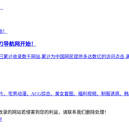
！
小刀导航网开始！
),站点已累计收录数千网站,累计为中国网民提供多达数亿的访问点击,满
片、宅男动漫、ACG综合、美女套图、福利视频、制服诱惑、韩
-版权所有：本站收录的网站若侵害到您的利益，请联系我们删除处理！
谢