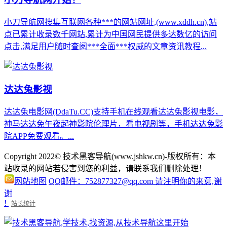
小刀导航网搜集互联网各种***的网站网址,(www.xddh.cn),站
点已累计收录数千网站,累计为中国网民提供多达数亿的访问
点击,满足用户随时查阅***全面***权威的文章资讯教程...
达达兔影视
达达兔电影网(DdaTu.CC)支持手机在线观看达达兔影视电影，
神马达达免午夜起神影院伦理片，看电视剧等，手机达达兔影
院APP免费观看。...
Copyright 2022© 技术黑客导航(www.jshkw.cn)-版权所有：本
站收录的网站若侵害到您的利益，请联系我们删除处理！
网站地图
QQ邮件：752877327@qq.com 请注明你的来意,谢
谢
!
站长统计