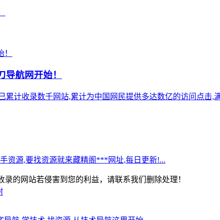
！
小刀导航网开始！
),站点已累计收录数千网站,累计为中国网民提供多达数亿的访问点击,满
源,要找资源就来藏精阁***网址,每日更新!...
-版权所有：本站收录的网站若侵害到您的利益，请联系我们删除处理！
谢