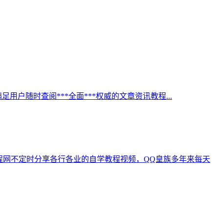
足用户随时查阅***全面***权威的文章资讯教程...
自学教程网不定时分享各行各业的自学教程视频，QQ皇族多年来每天