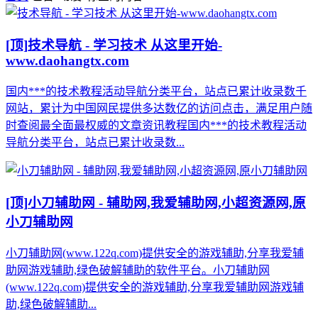
[顶]
技术导航 - 学习技术 从这里开始-
www.daohangtx.com
国内***的技术教程活动导航分类平台，站点已累计收录数千
网站，累计为中国网民提供多达数亿的访问点击，满足用户随
时查阅最全面最权威的文章资讯教程国内***的技术教程活动
导航分类平台，站点已累计收录数...
[顶]
小刀辅助网 - 辅助网,我爱辅助网,小超资源网,原
小刀辅助网
小刀辅助网(www.122q.com)提供安全的游戏辅助,分享我爱辅
助网游戏辅助,绿色破解辅助的软件平台。小刀辅助网
(www.122q.com)提供安全的游戏辅助,分享我爱辅助网游戏辅
助,绿色破解辅助...