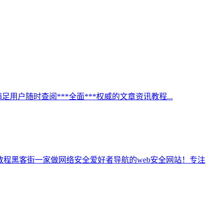
足用户随时查阅***全面***权威的文章资讯教程...
黑客技术教程黑客街一家做网络安全爱好者导航的web安全网站！专注