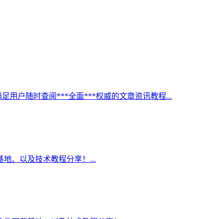
足用户随时查阅***全面***权威的文章资讯教程...
地、以及技术教程分享！...