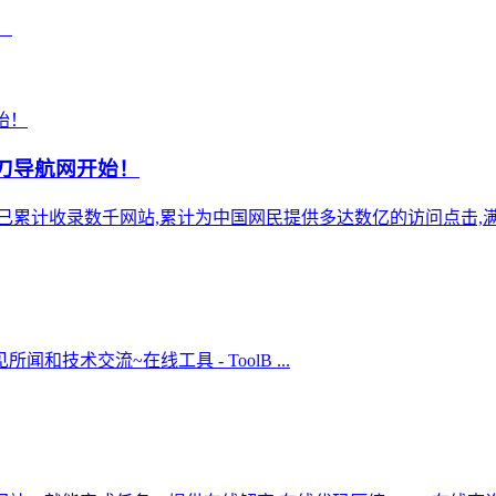
！
小刀导航网开始！
),站点已累计收录数千网站,累计为中国网民提供多达数亿的访问点击,满
术交流~在线工具 - ToolB ...