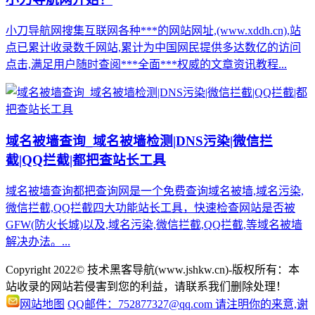
小刀导航网搜集互联网各种***的网站网址,(www.xddh.cn),站
点已累计收录数千网站,累计为中国网民提供多达数亿的访问
点击,满足用户随时查阅***全面***权威的文章资讯教程...
域名被墙查询_域名被墙检测|DNS污染|微信拦
截|QQ拦截|都把查站长工具
域名被墙查询都把查询网是一个免费查询域名被墙,域名污染,
微信拦截,QQ拦截四大功能站长工具，快速检查网站是否被
GFW(防火长城)以及,域名污染,微信拦截,QQ拦截,等域名被墙
解决办法。...
Copyright 2022© 技术黑客导航(www.jshkw.cn)-版权所有：本
站收录的网站若侵害到您的利益，请联系我们删除处理！
网站地图
QQ邮件：752877327@qq.com 请注明你的来意,谢