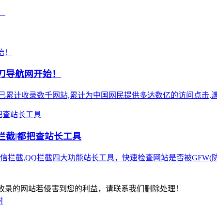
！
小刀导航网开始！
),站点已累计收录数千网站,累计为中国网民提供多达数亿的访问点击,满
Q拦截|都把查站长工具
拦截,QQ拦截四大功能站长工具，快速检查网站是否被GFW(防火
-版权所有：本站收录的网站若侵害到您的利益，请联系我们删除处理！
谢