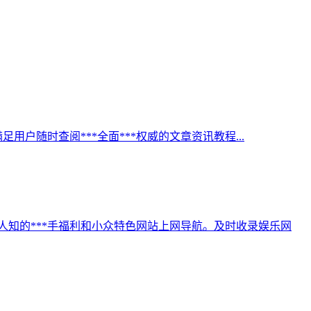
足用户随时查阅***全面***权威的文章资讯教程...
人知的***手福利和小众特色网站上网导航。及时收录娱乐网