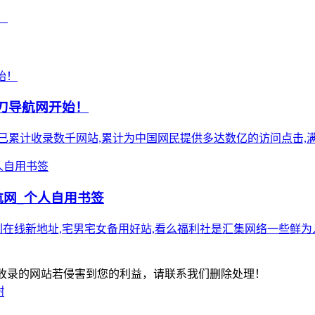
！
小刀导航网开始！
),站点已累计收录数千网站,累计为中国网民提供多达数亿的访问点击,满
航网_个人自用书签
利在线新地址,宅男宅女备用好站,看么福利社是汇集网络一些鲜为
-版权所有：本站收录的网站若侵害到您的利益，请联系我们删除处理！
谢