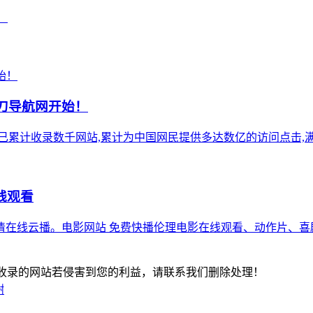
！
小刀导航网开始！
),站点已累计收录数千网站,累计为中国网民提供多达数亿的访问点击,满
线观看
清在线云播。电影网站 免费快播伦理电影在线观看、动作片、喜
-版权所有：本站收录的网站若侵害到您的利益，请联系我们删除处理！
谢