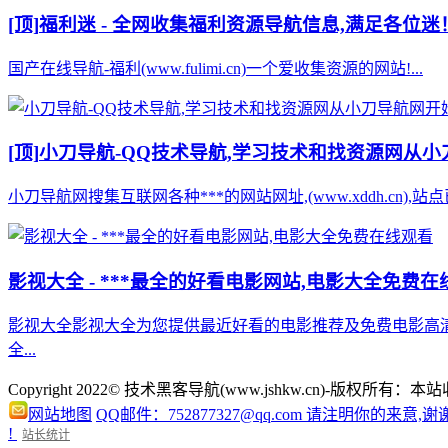
[顶]
福利迷 - 全网收集福利资源导航信息,满足各位迷
国产在线导航-福利(www.fulimi.cn)一个爱收集资源的网站!...
[顶]
小刀导航-QQ技术导航,学习技术和找资源网从
小刀导航网搜集互联网各种***的网站网址,(www.xddh.cn
影视大全 - ***最全的好看电影网站,电影大全免费在
影视大全影视大全为您提供最近好看的电影推荐及免费电影高
全...
Copyright 2022© 技术黑客导航(www.jshkw.cn)
网站地图
QQ邮件：752877327@qq.com 请注明你的来意,谢
!
站长统计