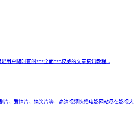
足用户随时查阅***全面***权威的文章资讯教程...
剧片、爱情片、搞笑片等，高清视频快播电影网站尽在影视大