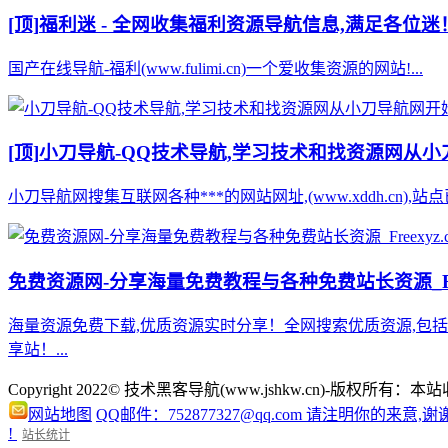
[顶]
福利迷 - 全网收集福利资源导航信息,满足各位迷
国产在线导航-福利(www.fulimi.cn)一个爱收集资源的网站!...
[顶]
小刀导航-QQ技术导航,学习技术和找资源网从
小刀导航网搜集互联网各种***的网站网址,(www.xddh.cn
免费资源网-分享海量免费教程与各种免费站长资源_Free
海量资源免费下载,优质资源实时分享！全网搜索优质资源,包
享站！...
Copyright 2022© 技术黑客导航(www.jshkw.cn)
网站地图
QQ邮件：752877327@qq.com 请注明你的来意,谢
!
站长统计