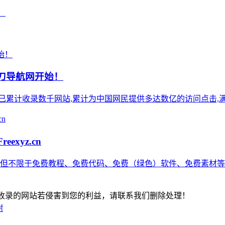
！
小刀导航网开始！
),站点已累计收录数千网站,累计为中国网民提供多达数亿的访问点击,满
xyz.cn
括但不限于免费教程、免费代码、免费（绿色）软件、免费素材等
-版权所有：本站收录的网站若侵害到您的利益，请联系我们删除处理！
谢