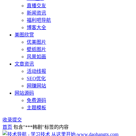
直播交友
新闻资讯
福利吧导航
博客大全
美图欣赏
优美图片
壁纸图片
风景如画
文章资讯
活动线报
SEO优化
网赚网站
网站源码
免费源码
主题模板
收录提交
首页
包含"***韩剧"标签的内容