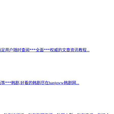
足用户随时查阅***全面***权威的文章资讯教程...
韩剧,好看的韩剧尽在hanjuww韩剧网...