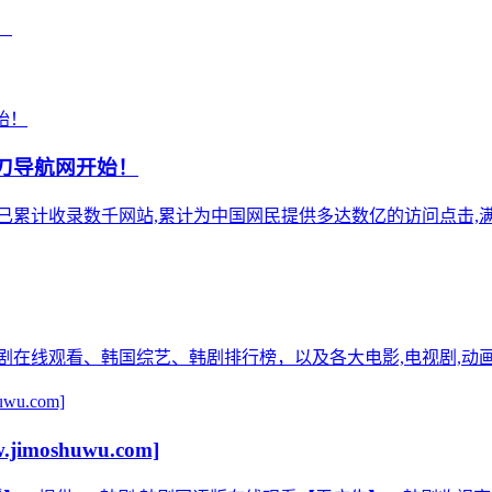
！
小刀导航网开始！
),站点已累计收录数千网站,累计为中国网民提供多达数亿的访问点击,满
在线观看、韩国综艺、韩剧排行榜，以及各大电影,电视剧,动画等***
oshuwu.com]