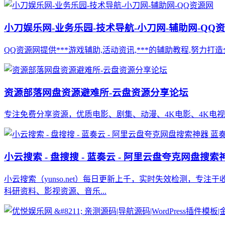
小刀娱乐网-业务乐园-技术导航-小刀网-辅助网-QQ
QQ资源网提供***游戏辅助,活动资讯,***的辅助教程,努力打造全
资源部落网盘资源避难所-云盘资源分享论坛
专注免费分享资源，优质电影、剧集、动漫、4K电影、4K电视
小云搜索 - 盘搜搜 - 蓝奏云 - 阿里云盘夸克网盘搜
小云搜索（yunso.net）每日更新上千，实时失效检测，
科研资料、影视资源、音乐...