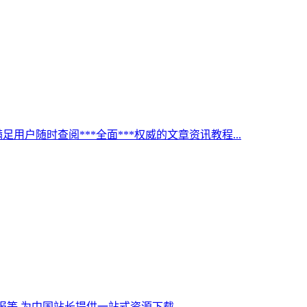
足用户随时查阅***全面***权威的文章资讯教程...
,为中国站长提供一站式资源下载。...