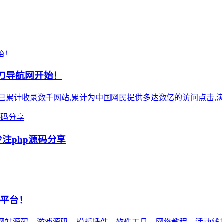
！
小刀导航网开始！
),站点已累计收录数千网站,累计为中国网民提供多达数亿的访问点击,满
专注php源码分享
享平台！
网站源码、游戏源码、模板插件、软件工具、网络教程、活动线报等